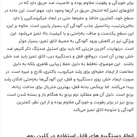
برابر خوردگی و رطوبت مقاوم بوده و خاصیت ضد حریق دارد که در
اتاق‌های تمیز که احتمال حریق در آن‌ها وجود دارد، مهم است. این ماده در
سطح خود، کمترین منافذ و حفره‌ها حتی در ابعاد میکروسکپی را دارد.
به‌این‌ترتیب، پتانسیل جذب آلودگی آن، بسیار پایین است. علاوه بر این،
این سطح یکدست و صاف، به‌راحتی و با کیفیت بالا تمیز می‌شود. این
ویژگی نیز در کاهش ورود آلودگی به محیط اتاق تمیز، بسیار موثر
است. درنهایت، آخرین مزیتی که باید برای استیل ضدزنگ ذکر کنیم، ضد
خش بودن آن است. درواقع، قفل و دستگیره درب اتاق تمیز باید ضد خش
باشند. این موضوع، نه‌فقط به دلیل حفظ زیبایی ظاهری بلکه به دلیل
ممانعت از ایجاد حفره‌ای برای رشد میکروب، باکتری، قارچ و غیره است. در
صورت ایجاد خش روی دستگیره و قفل، این آلودگی‌ها به‌راحتی امکان رشد
پیدا می‌کنند. اما برعکس بدنه قفل، بهترین متریال برای ساخت زبانه،
برنج است. دلیل آن هم عملکرد نرم برنج به هنگام باز و بسته شدن است.
برنج نیز در برابر رطوبت و خوردگی مقاوم بوده و از این نظر، کمترین
آلودگی را متوجه اتاق تمیز می‌کند.
انواع دستگیره های قابل استفاده در کلین روم