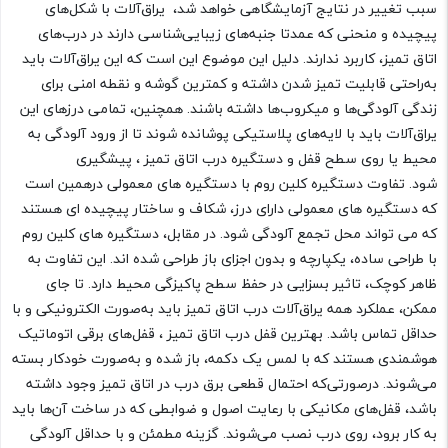
سبب تغییر در نتایج آزمایشگاهی خواهد شد، یراق‌آلات با شکل‌های
پیچیده و منحنی که عمدتا جنبه‌های زیبایی‌شناسی دارند در درب‌های
اتاق تمیز، کاربرد ندارند. دلیل این موضوع این است که این یراق‌آلات باید
به‌راحتی قابلیت تمیز شدن داشته و کمترین گوشه و نقطه امنی برای
زندگی آلودگی‌ها و میکروب‌ها داشته باشند. همچنین، تمامی درزهای این
یراق‌آلات باید با لایه‌های پلاستیکی پوشانده شوند تا از ورود آلودگی به
محیط یا روی سطح قفل و دستگیره درب اتاق تمیز ، پیشگیری
شود. تفاوت دستگیره کلین روم با دستگیره های معمولی درهمین است
که دستگیره های معمولی دارای درز، شکاف و ساختار پیچیده ای هستند
که می تواند محل تجمع آلودگی شود. در مقابل، دستگیره های کلین روم
با طراحی ساده، یکپارچه و بدون اجزای باز طراحی شده اند. این تفاوت به
ظاهر کوچک، تاثیر بسزایی در حفظ سطح پاکیزگی محیط دارد. تا جای
ممکن، عملکرد همه یراق‌آلات درب اتاق تمیز باید به‌صورت الکترونیکی و با
حداقل تماس باشد. بهترین قفل درب اتاق تمیز ، قفل‌های برقی اتوماتیک
هوشمندی هستند که با لمس یک دکمه، باز شده و به‌صورت خودکار بسته
می‌شوند. درصورتی‌که احتمال قطعی برق درب در اتاق تمیز وجود داشته
باشد، قفل‌های مکانیکی با رعایت اصول و ضوابطی که در ساخت آن‌ها باید
به کار برود، روی درب نصب می‌شوند. گزینه مطمئن و با حداقل آلودگی