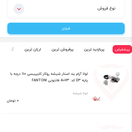
نوع فروش
فیلتر
پیشفرض
پربازدید ترین
پرفروش ترین
ارزان ترین
گران تری
لولا آرام بند استار شیشه روکار کلیپیسی 110 درجه با
پایه D3 کد: A073 فانتونی FANTONI
لولا شیشه
0 تومان