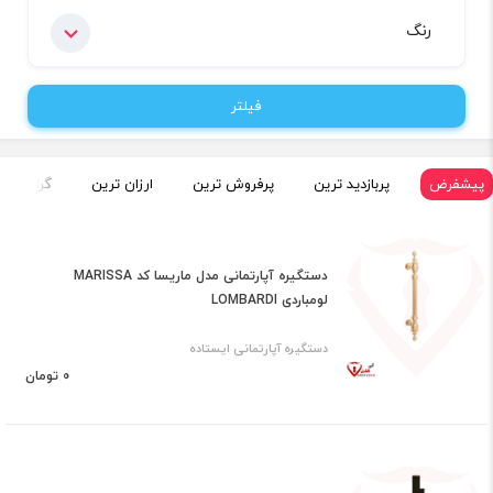
رنگ
فیلتر
پیشفرض
پربازدید ترین
پرفروش ترین
ارزان ترین
گران تری
دستگیره آپارتمانی مدل ماریسا کد MARISSA
لومباردی LOMBARDI
دستگیره آپارتمانی ایستاده
0 تومان