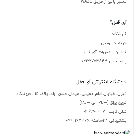
مسیر یابی از طریق WAZE
آی قفل؟
فروشگاه
حریم خصوصی
قوانین و مقررات آی قفل
پشتیبانی: 02166703844
فروشگاه اینترنتی آی قفل
تهران، خیابان امام خمینی، میدان حسن آباد، پلاک 115، فروشگاه
نوین یراق (09:00 الی 18:00)
تلفن ثابت: 02166703071
پشتیبانی 24ساعته: 09911177376