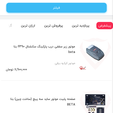
فیلتر
پیشفرض
پربازدید ترین
پرفروش ترین
ارزان ترین
گران تری
موتور زیر سقفی درب پارکینگ سکشنال F390 بتا
beta
موتور کرکره برقی
11,900,000 تومان
صفحه پلیت موتور ساید سه پیچ (ساخت چین) بتا
BETA