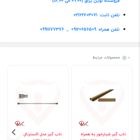
فروشگاه نوین یراق (09:00 الی 18:00)
تلفن ثابت: 02166703071
تلفن همراه: 09120656509 _ 09911177376
محصولات مرتبط
تاب گیر شیارخور به همراه
تاب گیر مدل اکسترنال